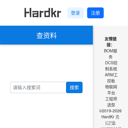
登录
注册
查资料
友情链
接：
BOM服
务
DCS控
制系统
ARM工
控板
物联网
搜索
平台
工程师
选型
©2019-2026
HardKr
粤
ICP备