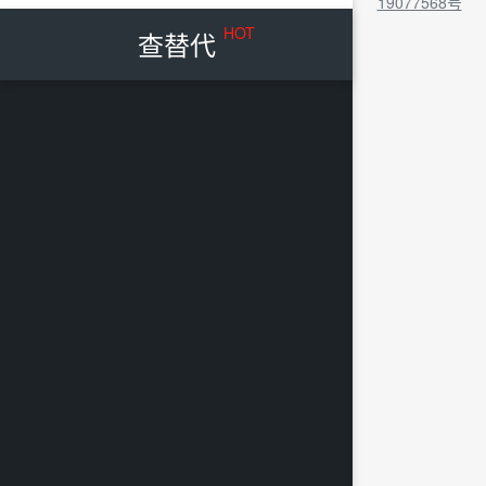
19077568号
HOT
查替代