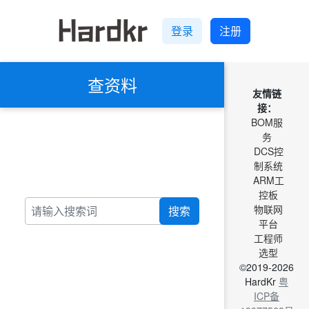
登录
注册
查资料
友情链
接：
BOM服
务
DCS控
制系统
ARM工
控板
物联网
搜索
平台
工程师
选型
©2019-2026
HardKr
粤
ICP备