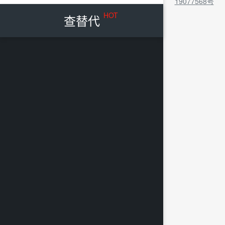
19077568号
HOT
查替代