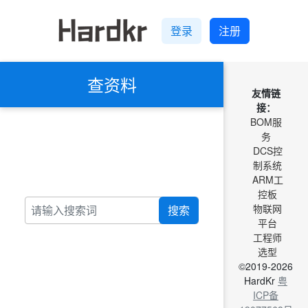
登录
注册
查资料
友情链
接：
BOM服
务
DCS控
制系统
ARM工
控板
物联网
搜索
平台
工程师
选型
©2019-2026
HardKr
粤
ICP备