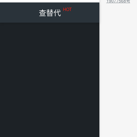
19077568号
HOT
查替代