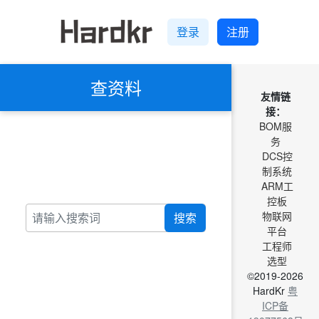
登录
注册
查资料
友情链
接：
BOM服
务
DCS控
制系统
ARM工
控板
物联网
搜索
平台
工程师
选型
©2019-2026
HardKr
粤
ICP备