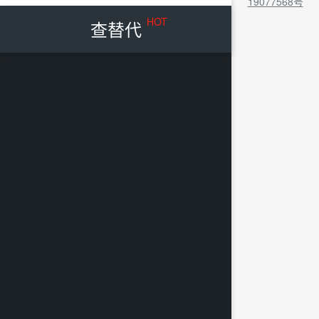
19077568号
HOT
查替代