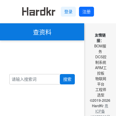
登录
注册
查资料
友情链
接：
BOM服
务
DCS控
制系统
ARM工
控板
物联网
搜索
平台
工程师
选型
©2019-2026
HardKr
粤
ICP备