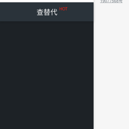
19077568号
HOT
查替代