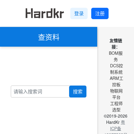
登录
注册
查资料
友情链
接：
BOM服
务
DCS控
制系统
ARM工
控板
物联网
搜索
平台
工程师
选型
©2019-2026
HardKr
粤
ICP备