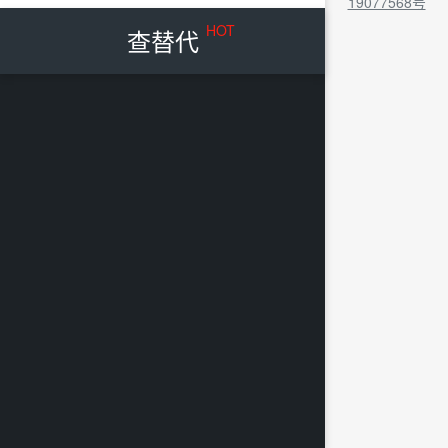
19077568号
HOT
查替代