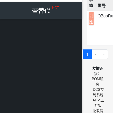
态
型号
HOT
查替代
对
OB38R
比
«
‹
1
›
»
友情链
接：
BOM服
务
DCS控
制系统
ARM工
控板
物联网