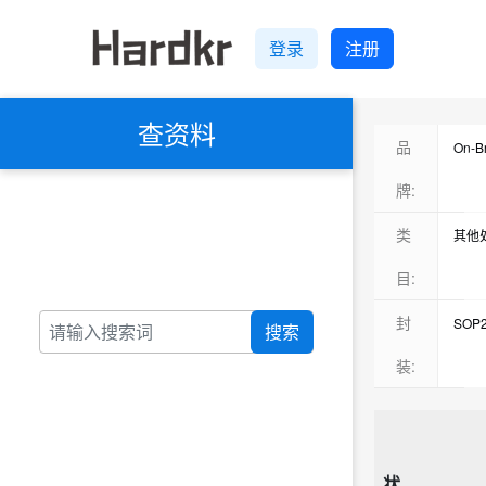
登录
注册
查资料
品
On-B
牌:
类
其他
目:
封
SOP2
搜索
装:
状