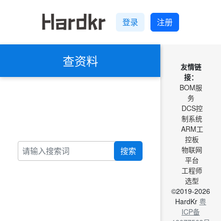
登录
注册
查资料
友情链
接：
BOM服
务
DCS控
制系统
ARM工
控板
物联网
搜索
平台
工程师
选型
©2019-2026
HardKr
粤
ICP备