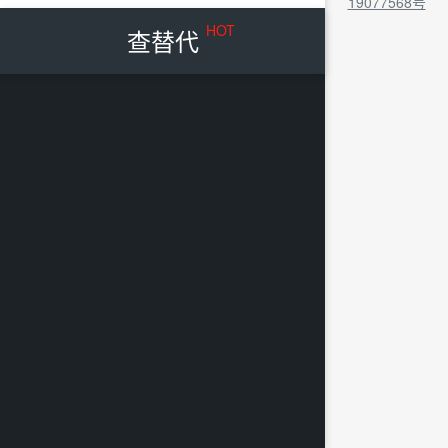
19077568号
HOT
查替代