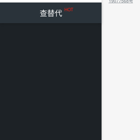
19077568号
HOT
查替代