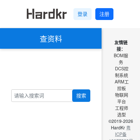
登录
注册
查资料
友情链
接：
BOM服
务
DCS控
制系统
ARM工
控板
物联网
搜索
平台
工程师
选型
©2019-2026
HardKr
粤
ICP备