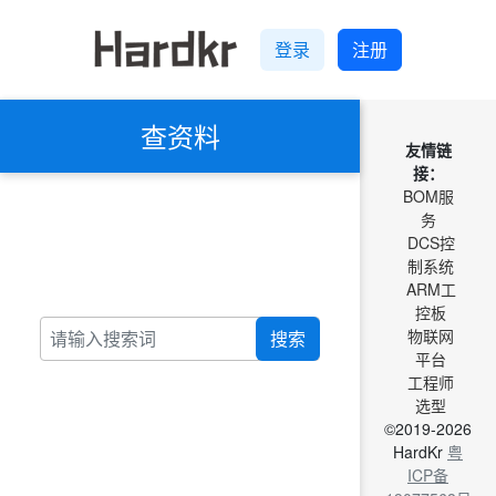
登录
注册
查资料
友情链
接：
BOM服
务
DCS控
制系统
ARM工
控板
物联网
搜索
平台
工程师
选型
©2019-2026
HardKr
粤
ICP备