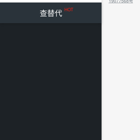
19077568号
HOT
查替代