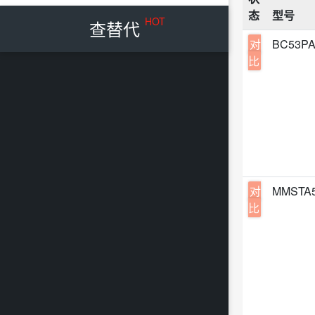
DC-
态
型号
TO-2
Vish
HOT
查替代
结型场
SOT-
对
BC53P
Infi
开关
比
TO-2
Tosh
肖特
SOT-
Nexp
TV
TO-2
UTC
DC-
TO-2
Micr
LED
TO-2
LRC
变容二
SOT-
ABL
对
MMSTA5
EEP
USP-
比
Rene
光学
TO-2
Blue
电池
SC70
Inte
通用
SSOP
NCE
PIN
TO-2
Pana