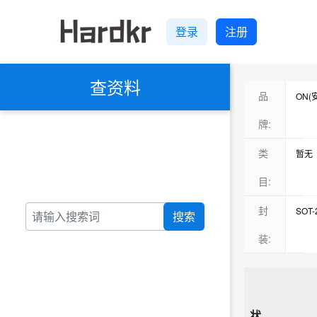
登录
注册
查资料
品
ON(
TI(
牌:
ST(
类
暂无
Diod
RFF
目:
Micr
电压
封
SOT-
搜索
Max
双极
TO-9
装:
VBse
数字
SC-7
ADI
整流
SOT-
ROH
磁性
TO-
Tore
状