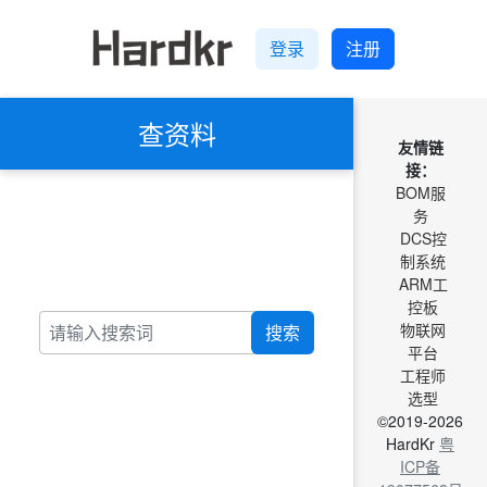
登录
注册
查资料
友情链
接：
BOM服
务
DCS控
制系统
ARM工
控板
物联网
搜索
平台
工程师
选型
©2019-2026
HardKr
粤
ICP备