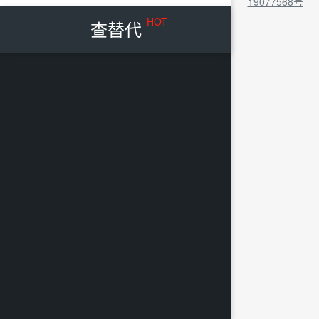
19077568号
HOT
查替代