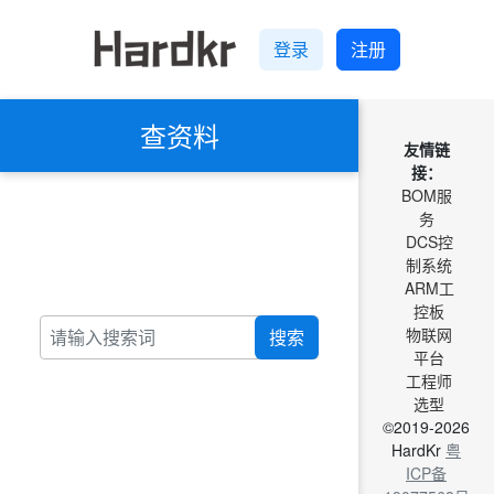
登录
注册
查资料
友情链
接：
BOM服
务
DCS控
制系统
ARM工
控板
物联网
搜索
平台
工程师
选型
©2019-2026
HardKr
粤
ICP备