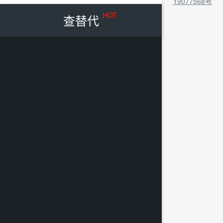
19077568号
HOT
查替代