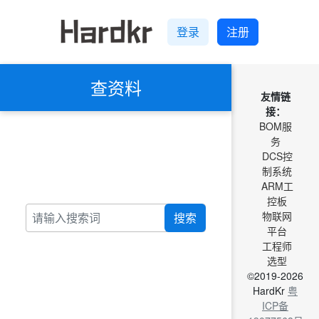
登录
注册
查资料
友情链
接：
BOM服
务
DCS控
制系统
ARM工
控板
物联网
搜索
平台
工程师
选型
©2019-2026
HardKr
粤
ICP备