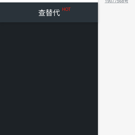
19077568号
HOT
查替代