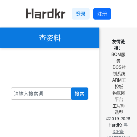
登录
注册
查资料
友情链
接：
BOM服
务
DCS控
制系统
ARM工
控板
物联网
搜索
平台
工程师
选型
©2019-2026
HardKr
粤
ICP备