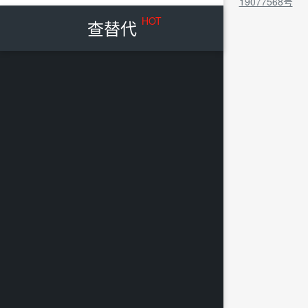
19077568号
HOT
查替代