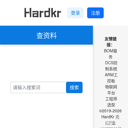
登录
注册
查资料
友情链
接：
BOM服
务
DCS控
制系统
ARM工
控板
物联网
搜索
平台
工程师
选型
©2019-2026
HardKr
粤
ICP备