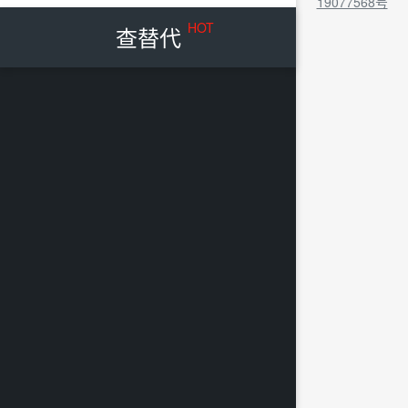
19077568号
HOT
查替代