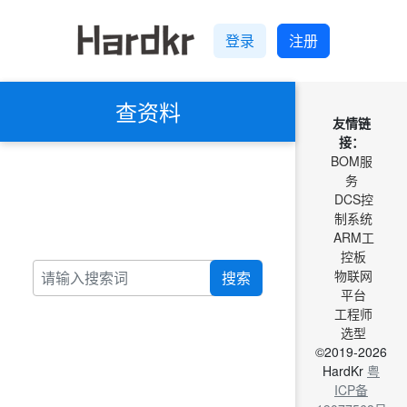
登录
注册
查资料
友情链
接：
BOM服
务
DCS控
制系统
ARM工
控板
物联网
搜索
平台
工程师
选型
©2019-2026
HardKr
粤
ICP备