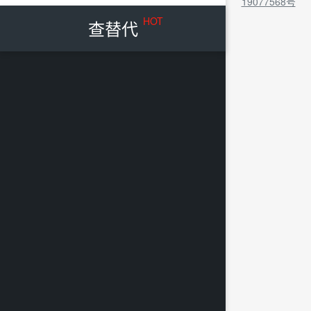
19077568号
HOT
查替代