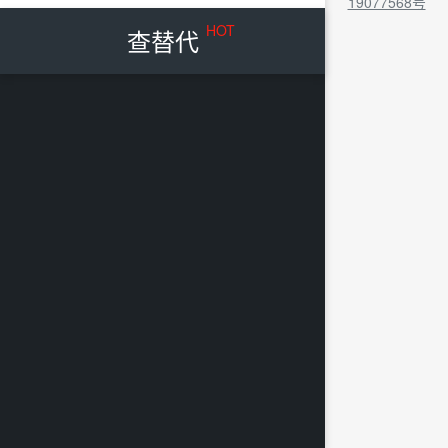
19077568号
HOT
查替代