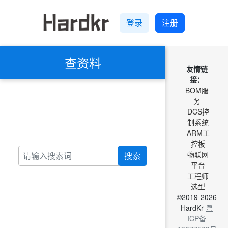
登录
注册
查资料
友情链
接：
BOM服
务
DCS控
制系统
ARM工
控板
物联网
搜索
平台
工程师
选型
©2019-2026
HardKr
粤
ICP备