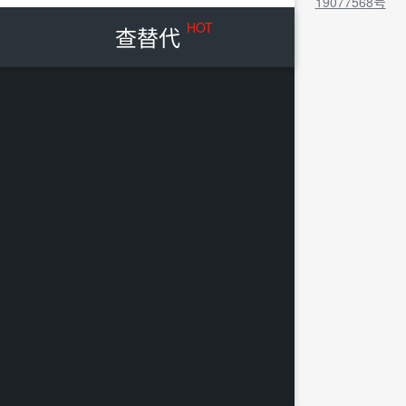
19077568号
HOT
查替代