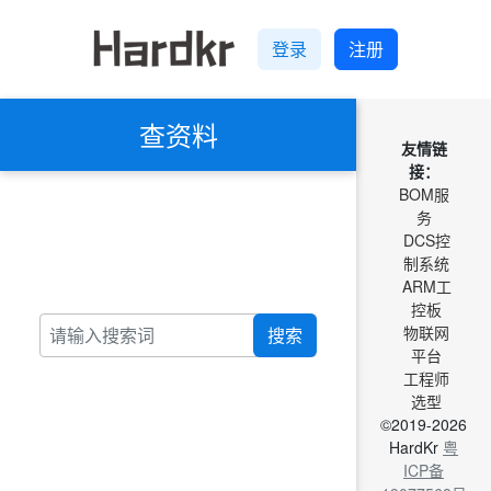
登录
注册
查资料
友情链
接：
BOM服
务
DCS控
制系统
ARM工
控板
物联网
搜索
平台
工程师
选型
©2019-2026
HardKr
粤
ICP备