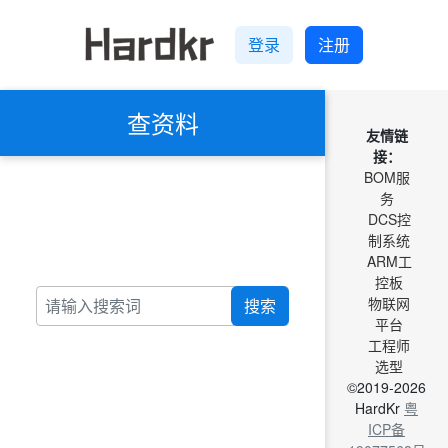
登录
注册
查资料
友情链
接：
BOM服
务
DCS控
制系统
ARM工
控板
物联网
搜索
平台
工程师
选型
©2019-2026
HardKr
粤
ICP备