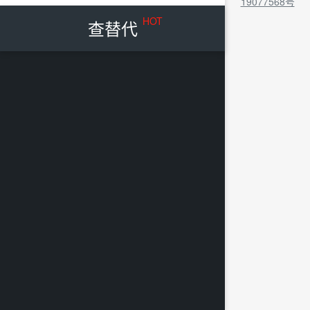
19077568号
HOT
查替代