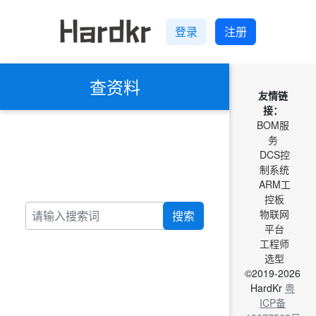
登录
注册
查资料
友情链
接：
BOM服
务
DCS控
制系统
ARM工
控板
物联网
搜索
平台
工程师
选型
©2019-2026
HardKr
粤
ICP备