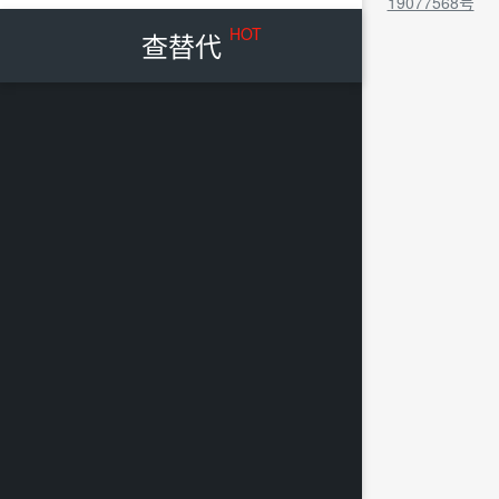
19077568号
HOT
查替代