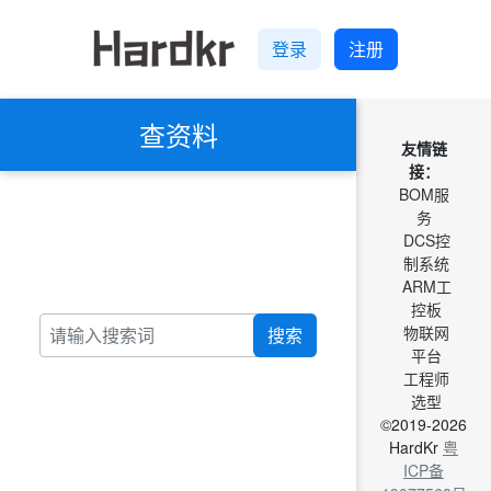
登录
注册
查资料
友情链
接：
BOM服
务
DCS控
制系统
ARM工
控板
物联网
搜索
平台
工程师
选型
©2019-2026
HardKr
粤
ICP备