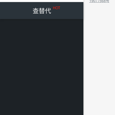
19077568号
HOT
查替代