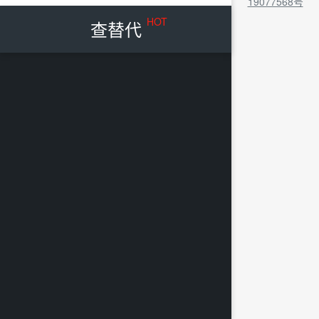
19077568号
HOT
查替代