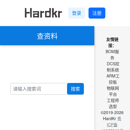
登录
注册
查资料
友情链
接：
BOM服
务
DCS控
制系统
ARM工
控板
物联网
搜索
平台
工程师
选型
©2019-2026
HardKr
粤
ICP备