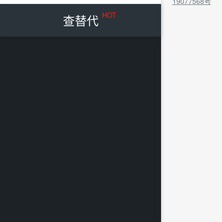
19077568号
HOT
查替代