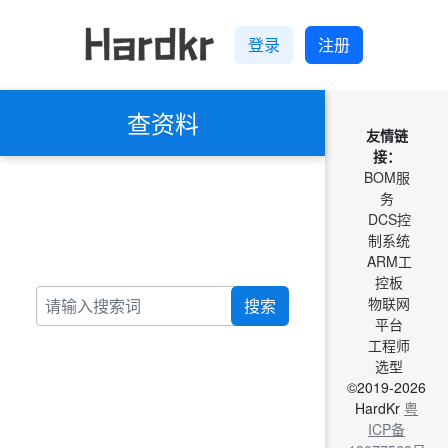
登录
注册
查资料
友情链
接：
BOM服
务
DCS控
制系统
ARM工
控板
物联网
搜索
平台
工程师
选型
©2019-2026
HardKr
粤
ICP备