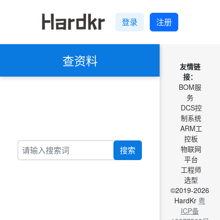
登录
注册
查资料
友情链
接：
BOM服
务
DCS控
制系统
ARM工
控板
物联网
搜索
平台
工程师
选型
©2019-2026
HardKr
粤
ICP备