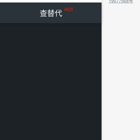
19077568号
HOT
查替代