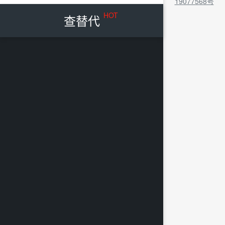
19077568号
HOT
查替代