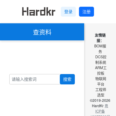
登录
注册
查资料
友情链
接：
BOM服
务
DCS控
制系统
ARM工
控板
物联网
搜索
平台
工程师
选型
©2019-2026
HardKr
粤
ICP备