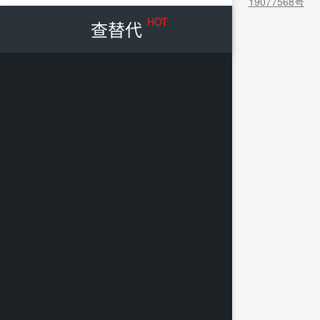
19077568号
HOT
查替代