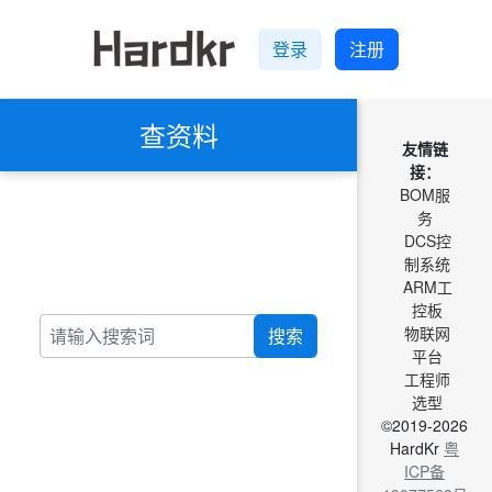
登录
注册
查资料
友情链
接：
BOM服
务
DCS控
制系统
ARM工
控板
物联网
搜索
平台
工程师
选型
©2019-2026
HardKr
粤
ICP备