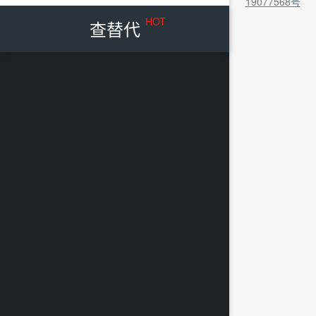
19077568号
HOT
查替代