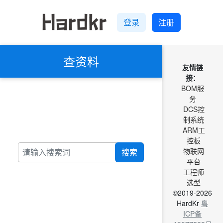
登录
注册
查资料
友情链
接：
BOM服
务
DCS控
制系统
ARM工
控板
物联网
搜索
平台
工程师
选型
©2019-2026
HardKr
粤
ICP备