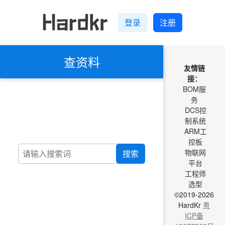
登录
注册
查资料
友情链
接：
BOM服
务
DCS控
制系统
ARM工
控板
物联网
搜索
平台
工程师
选型
©2019-2026
HardKr
粤
ICP备