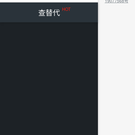
19077568号
HOT
查替代