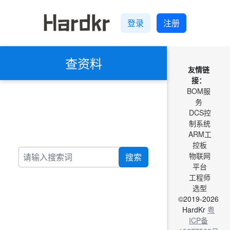
登录
注册
查资料
友情链
接：
BOM服
务
DCS控
制系统
ARM工
控板
物联网
搜索
平台
工程师
选型
©2019-2026
HardKr
粤
ICP备