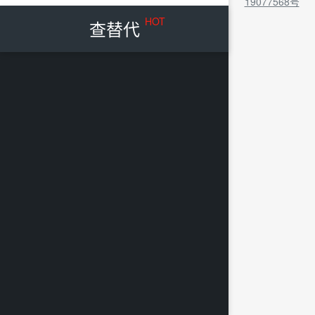
19077568号
HOT
查替代