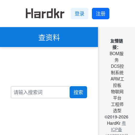
登录
注册
查资料
友情链
接：
BOM服
务
DCS控
制系统
ARM工
控板
物联网
搜索
平台
工程师
选型
©2019-2026
HardKr
粤
ICP备