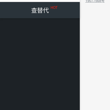
19077568号
HOT
查替代