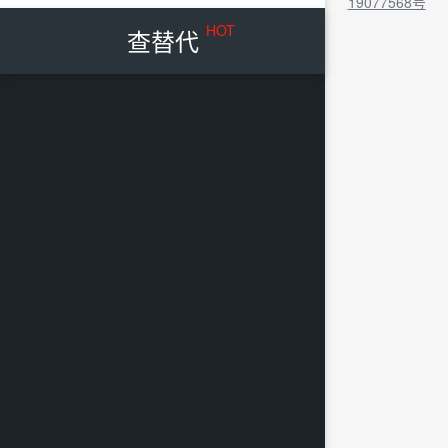
19077568号
HOT
查替代