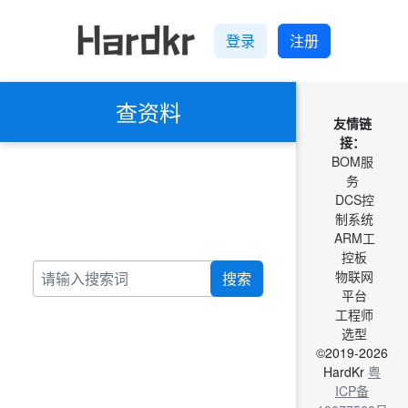
登录
注册
查资料
友情链
接：
BOM服
务
DCS控
制系统
ARM工
控板
物联网
搜索
平台
工程师
选型
©2019-2026
HardKr
粤
ICP备