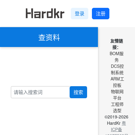
登录
注册
查资料
友情链
接：
BOM服
务
DCS控
制系统
ARM工
控板
物联网
搜索
平台
工程师
选型
©2019-2026
HardKr
粤
ICP备