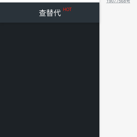
19077568号
HOT
查替代