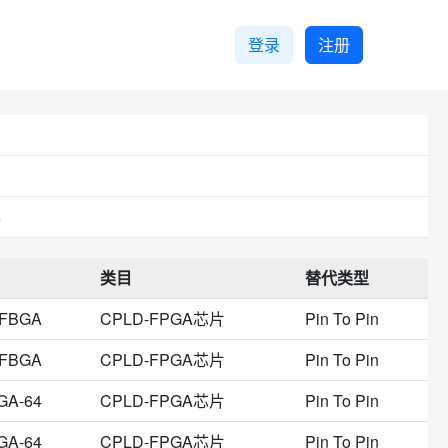
登录
注册
4
类目
替代类型
UFBGA
CPLD-FPGA芯片
Pin To Pin
UFBGA
CPLD-FPGA芯片
Pin To Pin
GA-64
CPLD-FPGA芯片
Pin To Pin
GA-64
CPLD-FPGA芯片
Pin To Pin