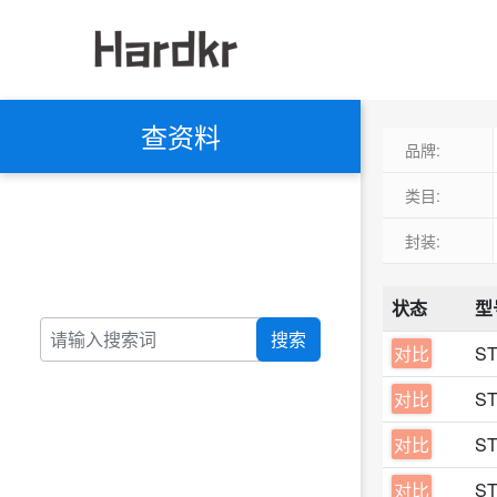
查资料
品牌:
类目:
封装:
状态
型
搜索
对比
S
对比
S
对比
S
对比
S