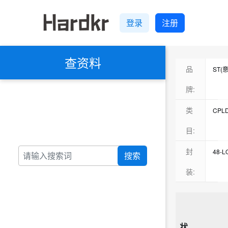
登录
注册
查资料
品
ST(
牌:
类
CPL
其他
目:
8位微
封
48-L
搜索
LQFP
装:
暂无
状