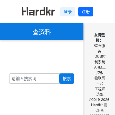
登录
注册
查资料
友情链
接：
BOM服
务
DCS控
制系统
ARM工
控板
物联网
搜索
平台
工程师
选型
©2019-2026
HardKr
粤
ICP备