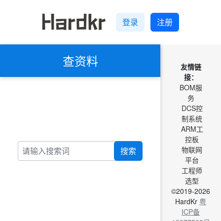
登录
注册
查资料
友情链
接：
BOM服
务
DCS控
制系统
ARM工
控板
物联网
搜索
平台
工程师
选型
©2019-2026
HardKr
粤
ICP备