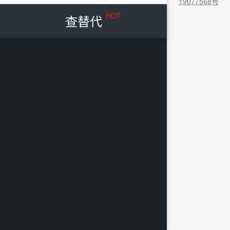
19077568号
HOT
查替代