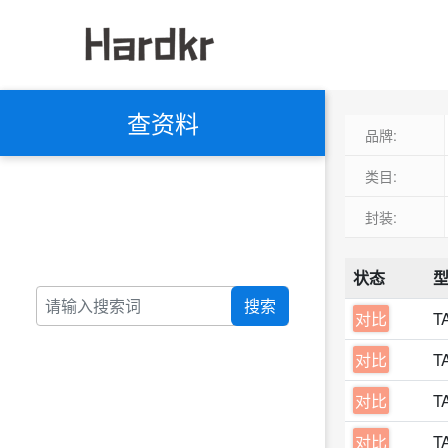
查资料
品牌:
类目:
封装:
状态
搜索
对比
T
对比
T
对比
T
对比
T