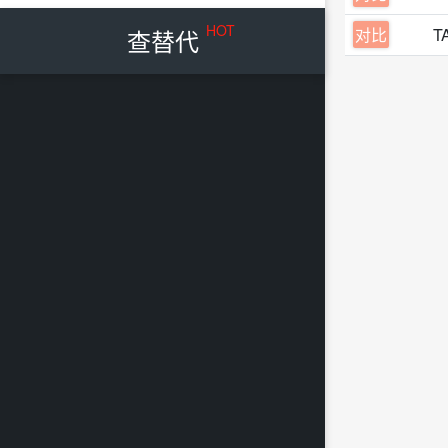
HOT
查替代
对比
T