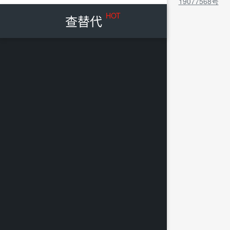
19077568号
HOT
查替代