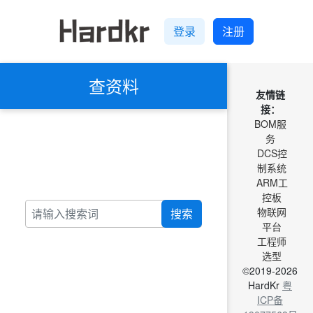
登录
注册
查资料
友情链
接：
BOM服
务
DCS控
制系统
ARM工
控板
物联网
搜索
平台
工程师
选型
©2019-2026
HardKr
粤
ICP备