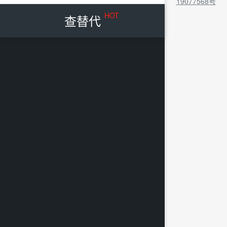
19077568号
HOT
查替代