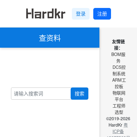
登录
注册
查资料
友情链
接：
BOM服
务
DCS控
制系统
ARM工
控板
物联网
搜索
平台
工程师
选型
©2019-2026
HardKr
粤
ICP备