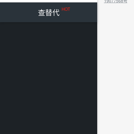
19077568号
HOT
查替代