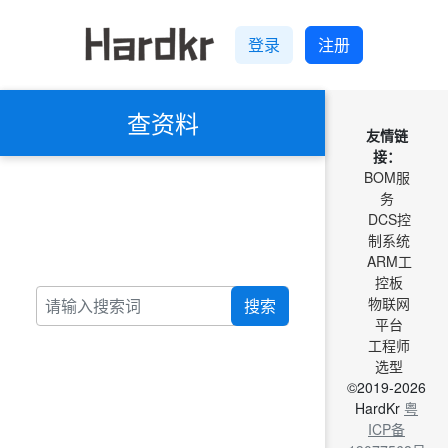
登录
注册
查资料
友情链
接：
BOM服
务
DCS控
制系统
ARM工
控板
物联网
搜索
平台
工程师
选型
©2019-2026
HardKr
粤
ICP备