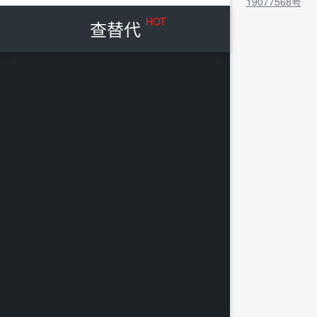
19077568号
HOT
查替代