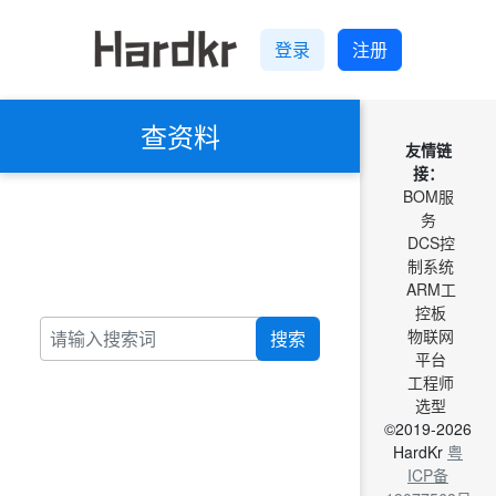
登录
注册
查资料
友情链
接：
BOM服
务
DCS控
制系统
ARM工
控板
物联网
搜索
平台
工程师
选型
©2019-2026
HardKr
粤
ICP备