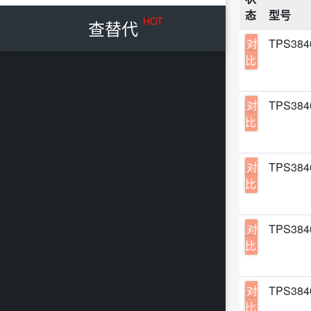
仪表
态
型号
5-TS
Diod
HOT
查替代
开关
TO-
对
TPS38
Tore
放大
比
SOT-
ST(
电池
SC-8
HGS
特殊
对
TPS38
X2SO
MuRa
比
电平
SMD,
Infi
电池
5-TS
HTC
对
TPS38
电压
5-TS
比
MaxL
低功
SSOP
Qual
电机
SOT-
对
TPS38
Shou
计数
比
SC-7
Wals
LE
5-WL
TST
TV
对
TPS38
USV
IK S
比