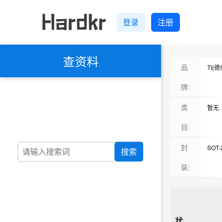
登录
注册
查资料
品
TI(
ON(
牌:
ROH
类
暂无
Nexp
电源
目:
ABL
缓冲
封
SOT-
搜索
Micr
DC-
SSOP
装:
Tosh
MC
SC70
Rico
信号
暂无
ADI
触发
SC-7
Max
状