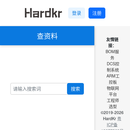
登录
注册
查资料
友情链
接：
BOM服
务
DCS控
制系统
ARM工
控板
物联网
搜索
平台
工程师
选型
©2019-2026
HardKr
粤
ICP备