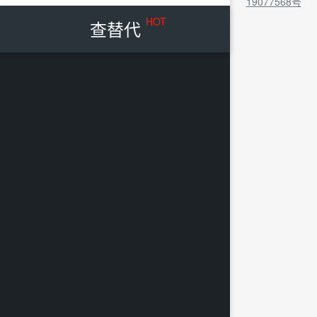
19077568号
HOT
查替代