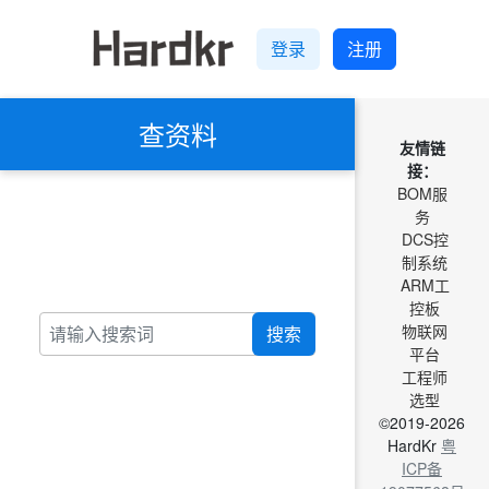
登录
注册
查资料
友情链
接：
BOM服
务
DCS控
制系统
ARM工
控板
物联网
搜索
平台
工程师
选型
©2019-2026
HardKr
粤
ICP备