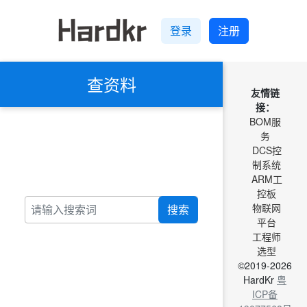
登录
注册
查资料
友情链
接：
BOM服
务
DCS控
制系统
ARM工
控板
物联网
搜索
平台
工程师
选型
©2019-2026
HardKr
粤
ICP备