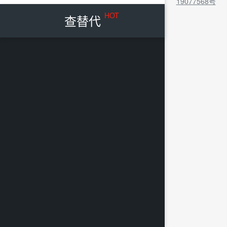
19077568号
HOT
查替代