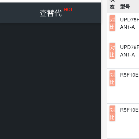
态
型号
64-L
HOT
查替代
64-W
对
UPD78F
比
AN1-A
LQFP
对
UPD78F
比
AN1-A
对
R5F10
比
对
R5F10
比