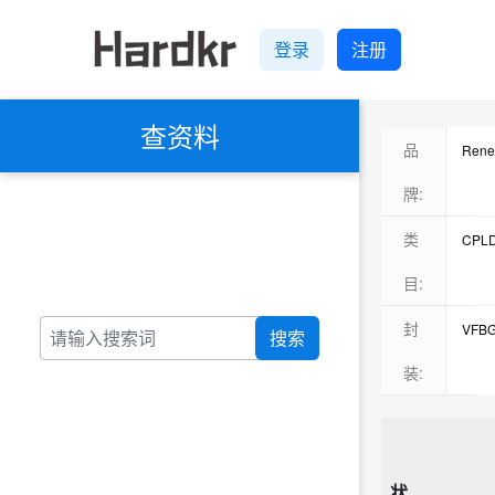
登录
注册
查资料
品
Rene
牌:
类
CPL
其他
目:
封
VFBG
搜索
VFBG
装:
WFLG
64-V
FLGA
状