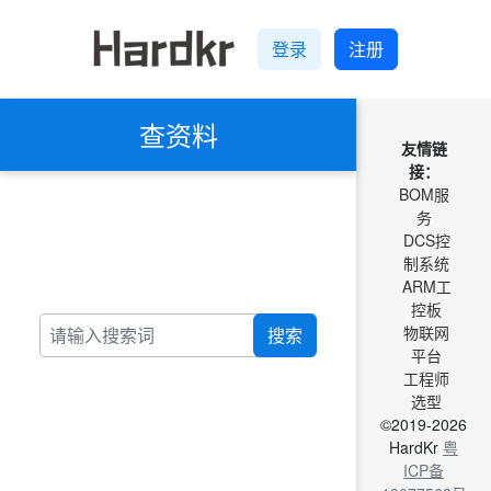
登录
注册
查资料
友情链
接：
BOM服
务
DCS控
制系统
ARM工
控板
物联网
搜索
平台
工程师
选型
©2019-2026
HardKr
粤
ICP备