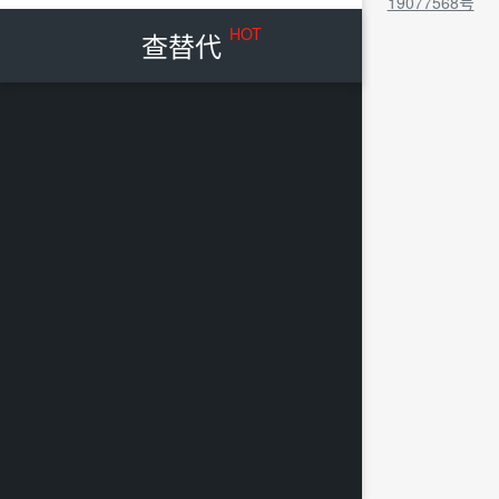
19077568号
HOT
查替代