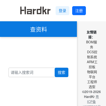
登录
注册
查资料
友情链
接：
BOM服
务
DCS控
制系统
ARM工
控板
物联网
搜索
平台
工程师
选型
©2019-2026
HardKr
粤
ICP备