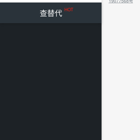
19077568号
HOT
查替代