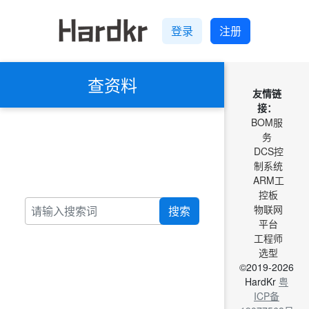
登录
注册
查资料
友情链
接：
BOM服
务
DCS控
制系统
ARM工
控板
物联网
搜索
平台
工程师
选型
©2019-2026
HardKr
粤
ICP备