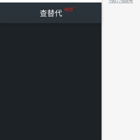
19077568号
HOT
查替代